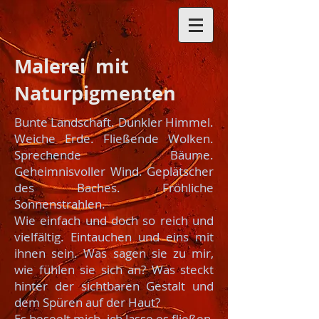
Malerei
mit
Naturpigmenten
Bunte Landschaft. Dunkler Himmel.
Weiche Erde. Fließende Wolken.
Sprechende Bäume.
Geheimnisvoller Wind. Geplätscher
des Baches. Fröhliche
Sonnenstrahlen.
Wie einfach und doch so reich und
vielfältig. Eintauchen und eins mit
ihnen sein. Was sagen sie zu mir,
wie fühlen sie sich an? Was steckt
hinter der sichtbaren Gestalt und
dem Spüren auf der Haut?
Es beseelt mich, ich lasse es fließen,