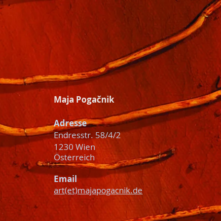
Maja
Pogačnik
Adresse
Endresstr. 58/4/2
1230 Wien
Österreich
Email
art(et)majapogacnik.de